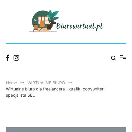
Skip
to
content
Blog Wirtualnego Biura Łódź – praktyczne porady dla firm.
Biurowirtual
Home
WIRTUALNE BIURO
Wirtualne biuro dla freelancera – grafik, copywriter i
specjalista SEO