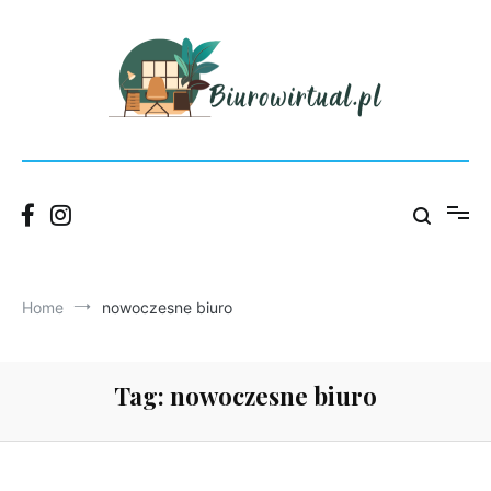
Skip
to
content
Blog Wirtualnego Biura Łódź – praktyczne porady dla firm.
Biurowirtual
Home
nowoczesne biuro
Tag:
nowoczesne biuro