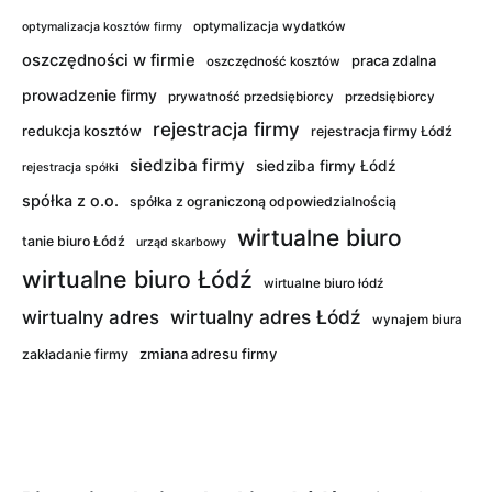
optymalizacja wydatków
optymalizacja kosztów firmy
oszczędności w firmie
praca zdalna
oszczędność kosztów
prowadzenie firmy
prywatność przedsiębiorcy
przedsiębiorcy
rejestracja firmy
redukcja kosztów
rejestracja firmy Łódź
siedziba firmy
siedziba firmy Łódź
rejestracja spółki
spółka z o.o.
spółka z ograniczoną odpowiedzialnością
wirtualne biuro
tanie biuro Łódź
urząd skarbowy
wirtualne biuro Łódź
wirtualne biuro łódź
wirtualny adres Łódź
wirtualny adres
wynajem biura
zmiana adresu firmy
zakładanie firmy