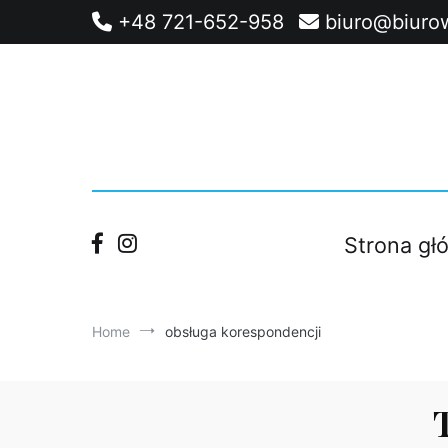
Skip
+48 721-652-958
biuro@biurow
to
content
Strona gł
Home
obsługa korespondencji