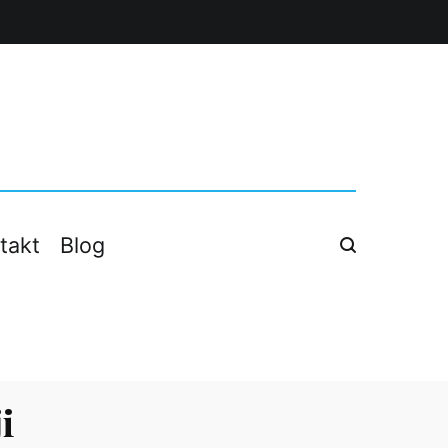
 firm.
takt
Blog
i