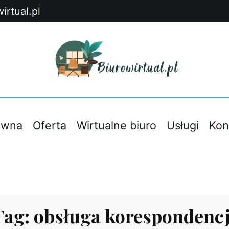
irtual.pl
Blog Wirtualnego Biura Łódź – praktyczne porady dla
Biurowirtual
ówna
Oferta
Wirtualne biuro
Usługi
Kon
Tag:
obsługa korespondencj