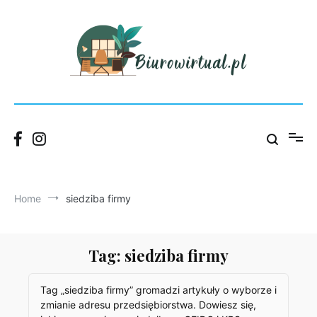
Skip
to
content
Blog Wirtualnego Biura Łódź – praktyczne porady dla firm.
Biurowirtual
Home
siedziba firmy
Tag:
siedziba firmy
Tag „siedziba firmy” gromadzi artykuły o wyborze i
zmianie adresu przedsiębiorstwa. Dowiesz się,