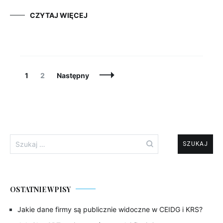
CZYTAJ WIĘCEJ
Posts
Page
Page
1
2
Następny
Navigation
Szukaj:
OSTATNIE WPISY
Jakie dane firmy są publicznie widoczne w CEIDG i KRS?