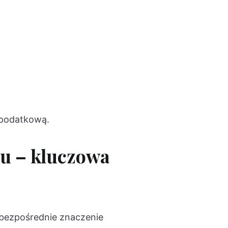
 podatkową.
iu – kluczowa
 bezpośrednie znaczenie