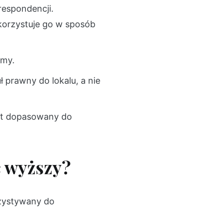
respondencji.
ykorzystuje go w sposób
rmy.
 prawny do lokalu, a nie
et dopasowany do
ć wyższy?
rzystywany do