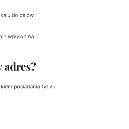
okalu do celów
 nie wpływa na
 adres?
nkiem posiadania tytułu