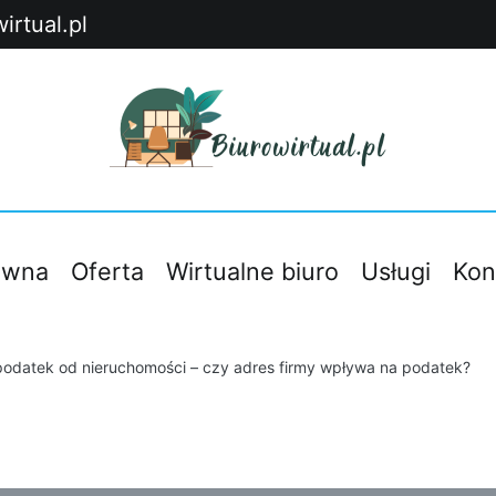
irtual.pl
Blog Wirtualnego Biura Łódź – praktyczne porady dla
Biurowirtual
ówna
Oferta
Wirtualne biuro
Usługi
Kon
 podatek od nieruchomości – czy adres firmy wpływa na podatek?