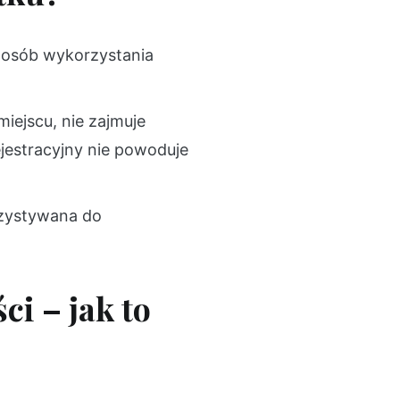
posób wykorzystania
iejscu, nie zajmuje
ejestracyjny nie powoduje
rzystywana do
i – jak to