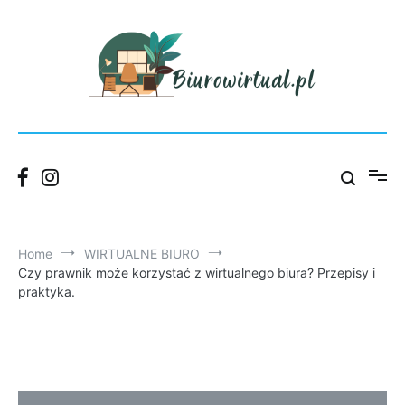
Skip
to
content
Blog Wirtualnego Biura Łódź – praktyczne porady dla firm.
Biurowirtual
Home
WIRTUALNE BIURO
Czy prawnik może korzystać z wirtualnego biura? Przepisy i
praktyka.