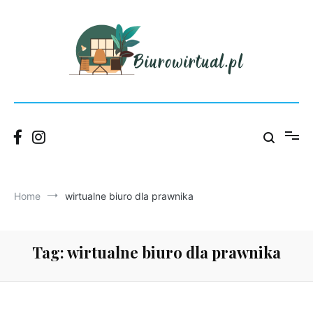
Skip
to
content
Blog Wirtualnego Biura Łódź – praktyczne porady dla firm.
Biurowirtual
Home
wirtualne biuro dla prawnika
Tag:
wirtualne biuro dla prawnika