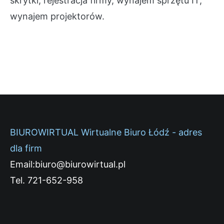
skrytki, rejestracja firmy, wynajem sprzętu IT,
wynajem projektorów.
BIUROWIRTUAL Wirtualne Biuro Łódź - adres
dla firm
Email:biuro@biurowirtual.pl
Tel. 721-652-958