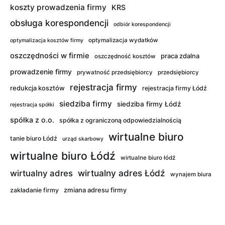
koszty prowadzenia firmy
KRS
obsługa korespondencji
odbiór korespondencji
optymalizacja wydatków
optymalizacja kosztów firmy
oszczędności w firmie
praca zdalna
oszczędność kosztów
prowadzenie firmy
prywatność przedsiębiorcy
przedsiębiorcy
rejestracja firmy
redukcja kosztów
rejestracja firmy Łódź
siedziba firmy
siedziba firmy Łódź
rejestracja spółki
spółka z o.o.
spółka z ograniczoną odpowiedzialnością
wirtualne biuro
tanie biuro Łódź
urząd skarbowy
wirtualne biuro Łódź
wirtualne biuro łódź
wirtualny adres Łódź
wirtualny adres
wynajem biura
zmiana adresu firmy
zakładanie firmy