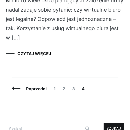
Mimo to wiele osób planujących założenie firmy
nadal zadaje sobie pytanie: czy wirtualne biuro
jest legalne? Odpowiedź jest jednoznaczna –
tak. Korzystanie z usług wirtualnego biura jest
w […]
CZYTAJ WIĘCEJ
Posts
Page
Page
Page
Page
Poprzedni
1
2
3
4
Navigation
Szukaj: