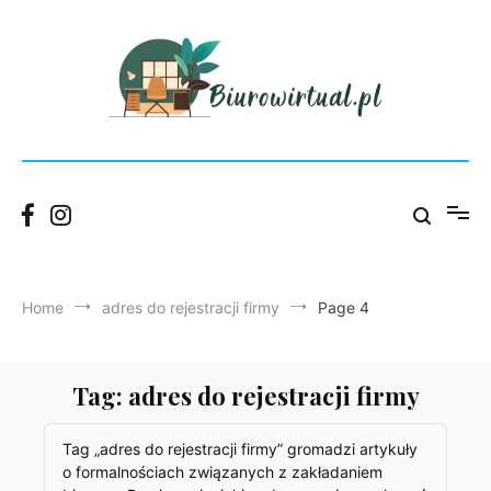
Skip
to
content
Blog Wirtualnego Biura Łódź – praktyczne porady dla firm.
Biurowirtual
Home
adres do rejestracji firmy
Page 4
Tag:
adres do rejestracji firmy
Tag „adres do rejestracji firmy” gromadzi artykuły
o formalnościach związanych z zakładaniem