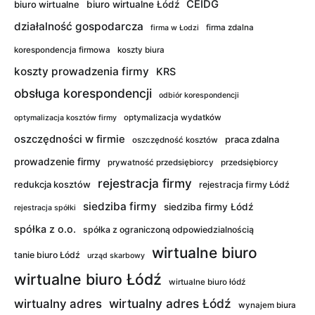
CEIDG
biuro wirtualne
biuro wirtualne Łódź
działalność gospodarcza
firma zdalna
firma w Łodzi
korespondencja firmowa
koszty biura
koszty prowadzenia firmy
KRS
obsługa korespondencji
odbiór korespondencji
optymalizacja wydatków
optymalizacja kosztów firmy
oszczędności w firmie
praca zdalna
oszczędność kosztów
prowadzenie firmy
prywatność przedsiębiorcy
przedsiębiorcy
rejestracja firmy
redukcja kosztów
rejestracja firmy Łódź
siedziba firmy
siedziba firmy Łódź
rejestracja spółki
spółka z o.o.
spółka z ograniczoną odpowiedzialnością
wirtualne biuro
tanie biuro Łódź
urząd skarbowy
wirtualne biuro Łódź
wirtualne biuro łódź
wirtualny adres Łódź
wirtualny adres
wynajem biura