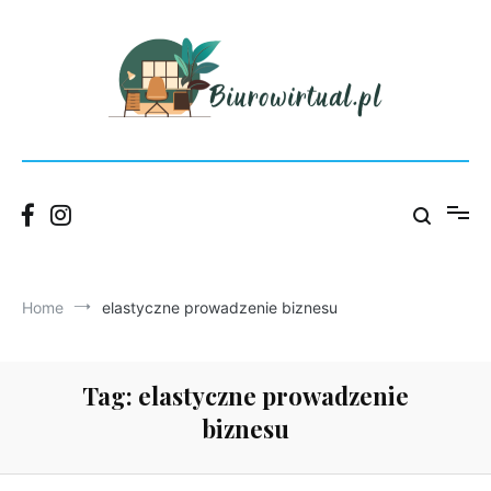
Skip
to
content
Blog Wirtualnego Biura Łódź – praktyczne porady dla firm.
Biurowirtual
Home
elastyczne prowadzenie biznesu
Tag:
elastyczne prowadzenie
biznesu