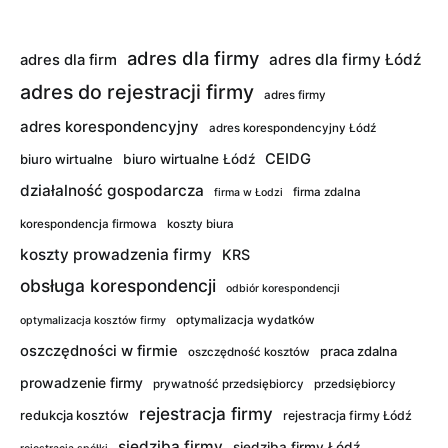
adres dla firmy
adres dla firmy Łódź
adres dla firm
adres do rejestracji firmy
adres firmy
adres korespondencyjny
adres korespondencyjny Łódź
CEIDG
biuro wirtualne
biuro wirtualne Łódź
działalność gospodarcza
firma zdalna
firma w Łodzi
korespondencja firmowa
koszty biura
koszty prowadzenia firmy
KRS
obsługa korespondencji
odbiór korespondencji
optymalizacja wydatków
optymalizacja kosztów firmy
oszczędności w firmie
praca zdalna
oszczędność kosztów
prowadzenie firmy
prywatność przedsiębiorcy
przedsiębiorcy
rejestracja firmy
redukcja kosztów
rejestracja firmy Łódź
siedziba firmy
siedziba firmy Łódź