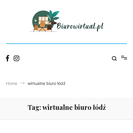
Skip
to
content
Blog Wirtualnego Biura Łódź – praktyczne porady dla firm.
Biurowirtual
Home
wirtualne biuro łódź
Tag:
wirtualne biuro łódź